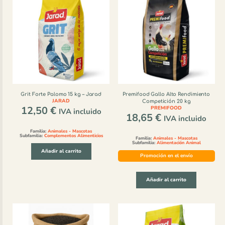
Grit Forte Palomo 15 kg – Jarad
Premifood Gallo Alto Rendimiento
JARAD
Competición 20 kg
12,50
€
PREMIFOOD
IVA incluido
18,65
€
IVA incluido
Familia:
Animales - Mascotas
Subfamilia:
Complementos Alimenticios
Familia:
Animales - Mascotas
Subfamilia:
Alimentación Animal
Añadir al carrito
Promoción en el envío
Añadir al carrito