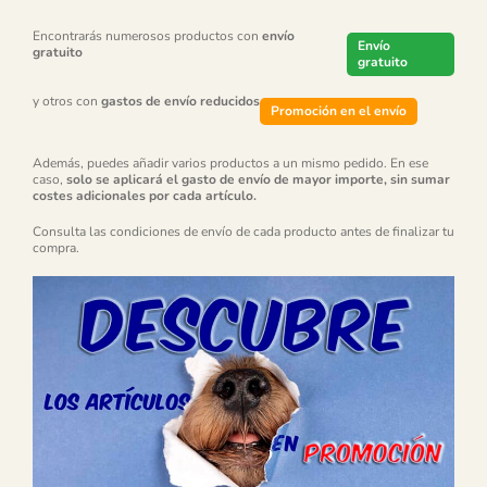
Encontrarás numerosos productos con
envío
Envío
gratuito
gratuito
y otros con
gastos de envío reducidos
Promoción en el envío
Además, puedes añadir varios productos a un mismo pedido. En ese
caso,
solo se aplicará el gasto de envío de mayor importe, sin sumar
costes adicionales por cada artículo.
Consulta las condiciones de envío de cada producto antes de finalizar tu
compra.