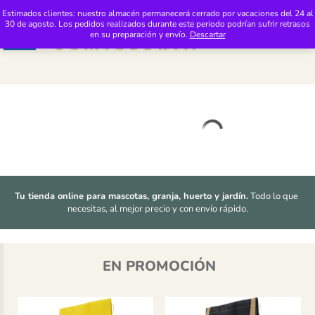
Saltar al contenido
Distribuciones Pimasur: Tienda 24h de Productos de Mascotas y Jardinería
Estimados clientes: nuestro almacén permanecerá cerrado por vacaciones del 24 al
30 de agosto. Los pedidos realizados durante este periodo podrían sufrir retrasos
M
en su preparación y envío.
Descartar
Tu tienda online para mascotas, granja, huerto y jardín.
 Todo lo que 
necesitas, al mejor precio y con envío rápido.
EN PROMOCIÓN