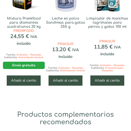
Mixtura Premifood
Leche en polvo
Limpiador de manchas
para diamantes
Sandimas para gatos
lagrimales para
australianos 20 kg
250 g
perros y gatos 100 ml
PREMIFOOD
24,55
€
IVA
PIMASUR
incluido
PIMASUR
11,85
€
IVA
13,20
€
IVA
incluido
Familia:
Animales - Mascotas
incluido
Subfamilia:
Alimentación Animal
Envío gratuito
Familia:
Animales - Mascotas
Familia:
Animales - Mascotas
Subfamilia:
Accesorios para
Subfamilia:
Alimentación Animal
Mascotas
Añadir al carrito
Añadir al carrito
Añadir al carrito
Productos complementarios
recomendados