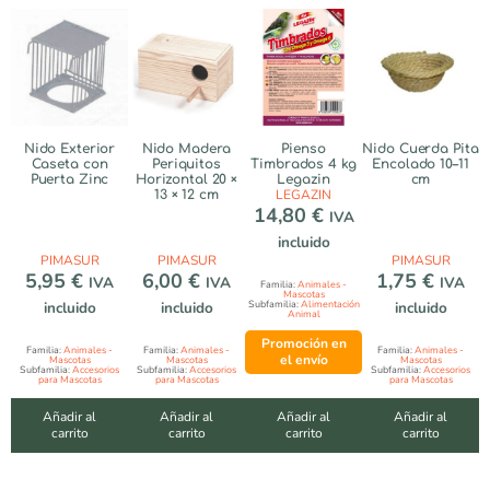
Nido Exterior
Nido Madera
Pienso
Nido Cuerda Pita
Caseta con
Periquitos
Timbrados 4 kg
Encolado 10–11
Puerta Zinc
Horizontal 20 ×
Legazin
cm
LEGAZIN
13 × 12 cm
14,80
€
IVA
incluido
PIMASUR
PIMASUR
PIMASUR
5,95
€
6,00
€
1,75
€
IVA
IVA
IVA
Familia:
Animales -
Mascotas
incluido
incluido
Subfamilia:
Alimentación
incluido
Animal
Promoción en
Familia:
Animales -
Familia:
Animales -
Familia:
Animales -
el envío
Mascotas
Mascotas
Mascotas
Subfamilia:
Accesorios
Subfamilia:
Accesorios
Subfamilia:
Accesorios
para Mascotas
para Mascotas
para Mascotas
Añadir al
Añadir al
Añadir al
Añadir al
carrito
carrito
carrito
carrito