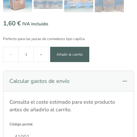
1,60
€
IVA incluido
Perfecto para las jaulas de comederos tipo capilla.
-
+
Añadir al carrito
Comedero Pestaña Tulipa con Tapa Azul – Moldes Ave
Calcular gastos de envío
Consulta el coste estimado para este producto
antes de añadirlo al carrito.
Código postal