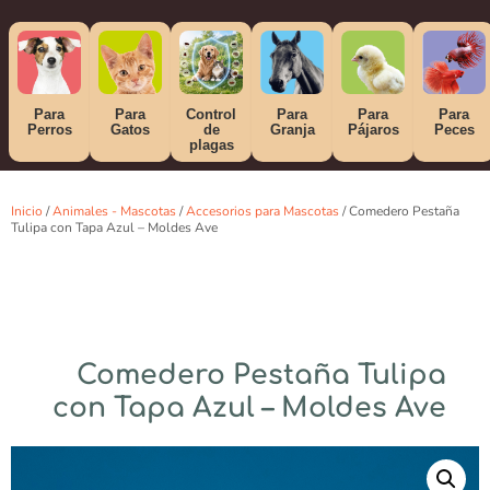
Para
Para
Control
Para
Para
Para
Perros
Gatos
de
Granja
Pájaros
Peces
plagas
Inicio
/
Animales - Mascotas
/
Accesorios para Mascotas
/ Comedero Pestaña
Tulipa con Tapa Azul – Moldes Ave
Comedero Pestaña Tulipa
con Tapa Azul – Moldes Ave