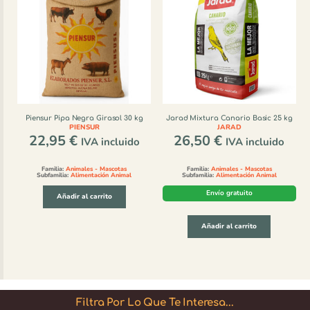
Piensur Pipa Negra Girasol 30 kg
Jarad Mixtura Canario Basic 25 kg
PIENSUR
JARAD
22,95
€
26,50
€
IVA incluido
IVA incluido
Familia:
Animales - Mascotas
Familia:
Animales - Mascotas
Subfamilia:
Alimentación Animal
Subfamilia:
Alimentación Animal
Envío gratuito
Añadir al carrito
Añadir al carrito
Filtra Por Lo Que Te Interesa...