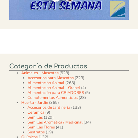
Categoría de Productos
528 productos
Animales - Mascotas
528
223 productos
Accesorios para Mascotas
223
268 productos
Alimentación Animal
268
4 productos
Alimentacion Animal - Granel
4
5 productos
Alimentación para CRIADORES
5
28 productos
Complementos Alimenticios
28
365 productos
Huerta - Jardín
365
133 productos
Accesorios de Jardinería
133
9 productos
Cerámica
9
129 productos
Semillas
129
34 productos
Semillas Aromática / Medicinal
34
41 productos
Semillas Flores
41
19 productos
Sustratos
19
132 productos
Químicos
132