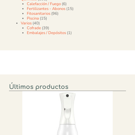
6 productos
Calefacción / Fuego
6
15 productos
Fertilizantes - Abonos
15
96 productos
Fitosanitarios
96
15 productos
Piscina
15
40 productos
Varios
40
39 productos
Cofrade
39
1 producto
Embalajes / Depósitos
1
Últimos productos