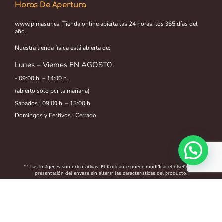
Horas De Apertura
www.pimasur.es: Tienda online abierta las 24 horas, los 365 días del
año.
Nuestra tienda física está abierta de:
Lunes – Viernes EN AGOSTO:
- 09:00 h. – 14:00 h.
(abierto sólo por la mañana)
Sábados : 09:00 h. – 13:00 h.
Domingos y Festivos : Cerrado
1,60
€
Añadir al carrito
IVA
incluido
** Las imágenes son orientativas. El fabricante puede modificar el diseño o la
presentación del envase sin alterar las características del producto.
2026 • Distribuciones PIMASUR. Alimentación Animal, Mascotas y
Jardín SLU
Condiciones de compra
Política de Privacidad
Política de Cookies
Aviso Legal