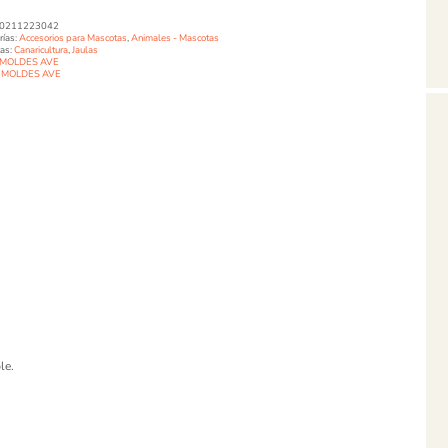
0211223042
rías:
Accesorios para Mascotas
,
Animales - Mascotas
tas:
Canaricultura
,
Jaulas
MOLDES AVE
MOLDES AVE
le.