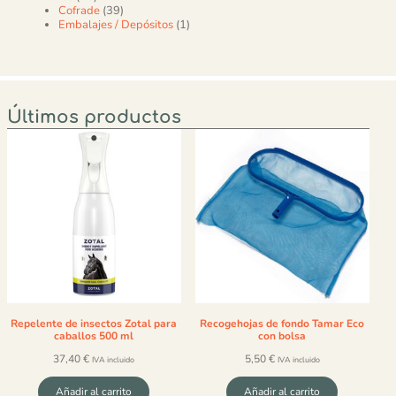
39 productos
Cofrade
39
1 producto
Embalajes / Depósitos
1
Últimos productos
Repelente de insectos Zotal para
Recogehojas de fondo Tamar Eco
caballos 500 ml
con bolsa
37,40
€
5,50
€
IVA incluido
IVA incluido
Añadir al carrito
Añadir al carrito