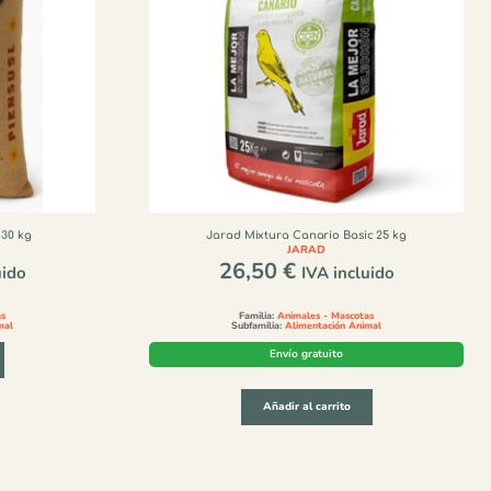
 30 kg
Jarad Mixtura Canario Basic 25 kg
JARAD
26,50
€
uido
IVA incluido
as
Familia:
Animales - Mascotas
mal
Subfamilia:
Alimentación Animal
Envío gratuito
Añadir al carrito