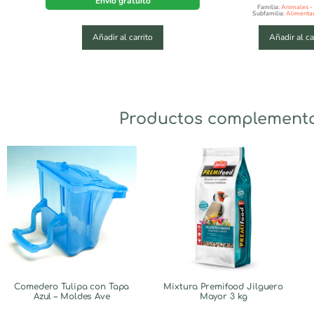
Envío gratuito
Familia:
Animales -
Subfamilia:
Alimenta
Añadir al carrito
Añadir al ca
Productos complement
Comedero Tulipa con Tapa
Mixtura Premifood Jilguero
Azul – Moldes Ave
Mayor 3 kg