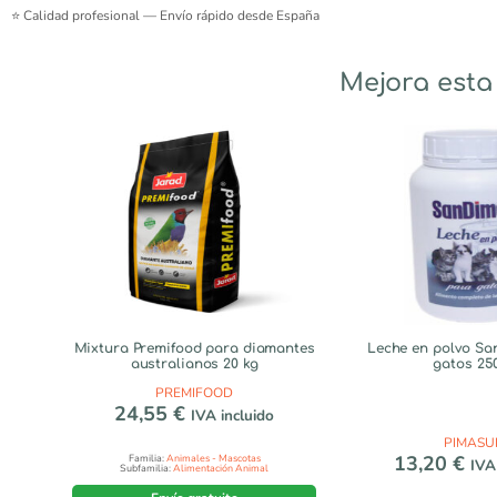
⭐ Calidad profesional — Envío rápido desde España
Mejora esta
Mixtura Premifood para diamantes
Leche en polvo Sa
australianos 20 kg
gatos 25
PREMIFOOD
24,55
€
IVA incluido
PIMASU
13,20
€
Familia:
Animales - Mascotas
IVA
Subfamilia:
Alimentación Animal