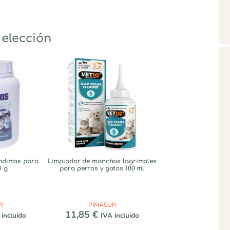
 elección
ndimas para
Limpiador de manchas lagrimales
0 g
para perros y gatos 100 ml
R
PIMASUR
11,85
€
 incluido
IVA incluido