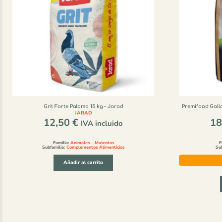
Grit Forte Palomo 15 kg – Jarad
Premifood Gall
JARAD
12,50
€
18
IVA incluido
Familia:
Animales - Mascotas
F
Subfamilia:
Complementos Alimenticios
Su
Añadir al carrito