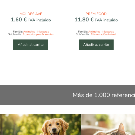
MOLDES AVE
PREMIFOOD
1,60
€
11,80
€
IVA incluido
IVA incluido
Familia:
Animales - Mascotas
Familia:
Animales - Mascotas
Subfamilia:
Accesorios para Mascotas
Subfamilia:
Alimentación Animal
Añadir al carrito
Añadir al carrito
Más de 1.000 referenci