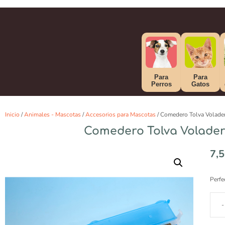
Para
Para
Perros
Gatos
Inicio
/
Animales - Mascotas
/
Accesorios para Mascotas
/ Comedero Tolva Volade
Comedero Tolva Volader
7,
Perfe
-
Comed