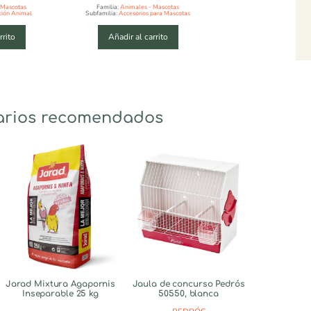
 Mascotas
Familia:
Animales - Mascotas
ción Animal
Subfamilia:
Accesorios para Mascotas
rrito
Añadir al carrito
arios recomendados
Jarad Mixtura Agapornis
Jaula de concurso Pedrós
Inseparable 25 kg
50550, blanca