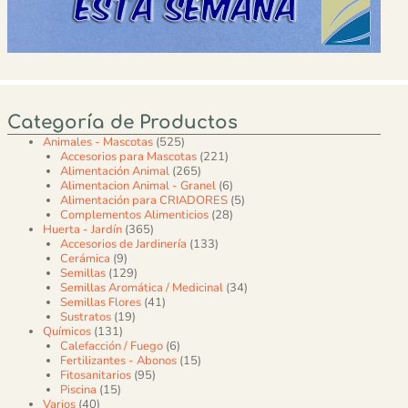
Categoría de Productos
525 productos
Animales - Mascotas
525
221 productos
Accesorios para Mascotas
221
265 productos
Alimentación Animal
265
6 productos
Alimentacion Animal - Granel
6
5 productos
Alimentación para CRIADORES
5
28 productos
Complementos Alimenticios
28
365 productos
Huerta - Jardín
365
133 productos
Accesorios de Jardinería
133
9 productos
Cerámica
9
129 productos
Semillas
129
34 productos
Semillas Aromática / Medicinal
34
41 productos
Semillas Flores
41
19 productos
Sustratos
19
131 productos
Químicos
131
6 productos
Calefacción / Fuego
6
15 productos
Fertilizantes - Abonos
15
95 productos
Fitosanitarios
95
15 productos
Piscina
15
40 productos
Varios
40