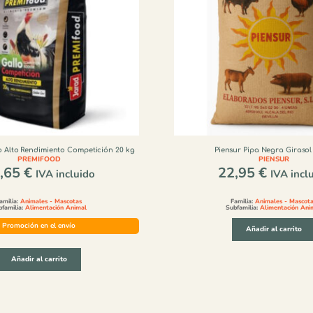
o Alto Rendimiento Competición 20 kg
Piensur Pipa Negra Girasol
PREMIFOOD
PIENSUR
,65
€
22,95
€
IVA incluido
IVA incl
amilia:
Animales - Mascotas
Familia:
Animales - Mascot
bfamilia:
Alimentación Animal
Subfamilia:
Alimentación Ani
Promoción en el envío
Añadir al carrito
Añadir al carrito