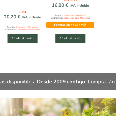
PEDRÓS
16,80
€
IVA incluido
JARAD
20,20
€
Familia:
Animales - Mascotas
IVA incluido
Subfamilia:
Accesorios para Mascotas
Promoción en el envío
Familia:
Animales - Mascotas
Subfamilia:
Alimentación Animal
Añadir al carrito
Añadir al carrito
as disponibles
. Desde 2009 contigo.
 Compra fácil