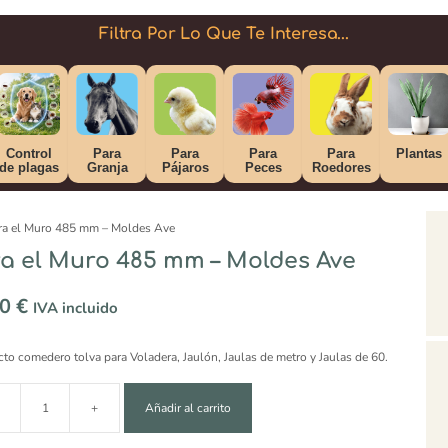
Filtra Por Lo Que Te Interesa...
Control
Para
Para
Para
Para
Plantas
de plagas
Granja
Pájaros
Peces
Roedores
ra el Muro 485 mm – Moldes Ave
a el Muro 485 mm – Moldes Ave
50
€
IVA incluido
cto comedero tolva para Voladera, Jaulón, Jaulas de metro y Jaulas de 60.
+
Añadir al carrito
ero Tolva Voladera el Muro 485 mm – Moldes Ave cantidad