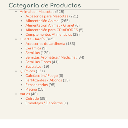
Categoría de Productos
525 productos
Animales - Mascotas
525
221 productos
Accesorios para Mascotas
221
265 productos
Alimentación Animal
265
6 productos
Alimentacion Animal - Granel
6
5 productos
Alimentación para CRIADORES
5
28 productos
Complementos Alimenticios
28
365 productos
Huerta - Jardín
365
133 productos
Accesorios de Jardinería
133
9 productos
Cerámica
9
129 productos
Semillas
129
34 productos
Semillas Aromática / Medicinal
34
41 productos
Semillas Flores
41
19 productos
Sustratos
19
131 productos
Químicos
131
6 productos
Calefacción / Fuego
6
15 productos
Fertilizantes - Abonos
15
95 productos
Fitosanitarios
95
15 productos
Piscina
15
40 productos
Varios
40
39 productos
Cofrade
39
1 producto
Embalajes / Depósitos
1