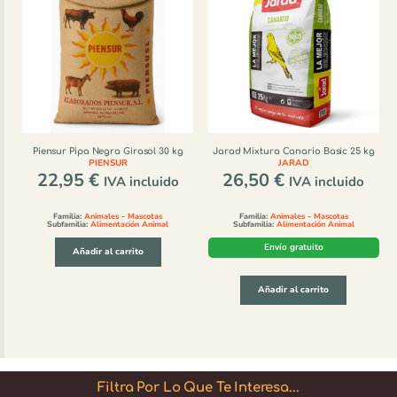
Piensur Pipa Negra Girasol 30 kg
Jarad Mixtura Canario Basic 25 kg
PIENSUR
JARAD
22,95
€
26,50
€
IVA incluido
IVA incluido
Familia:
Animales - Mascotas
Familia:
Animales - Mascotas
Subfamilia:
Alimentación Animal
Subfamilia:
Alimentación Animal
Envío gratuito
Añadir al carrito
Añadir al carrito
Filtra Por Lo Que Te Interesa...