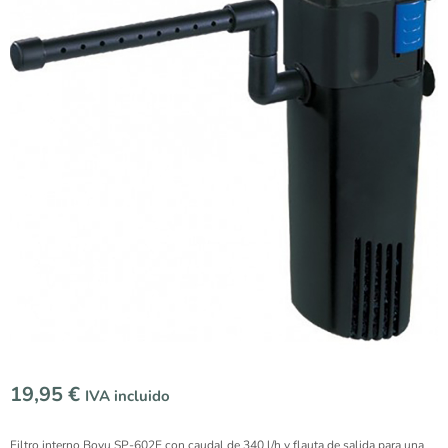
19,95
€
IVA incluido
Filtro interno Boyu SP-602E con caudal de 340 l/h y flauta de salida para una