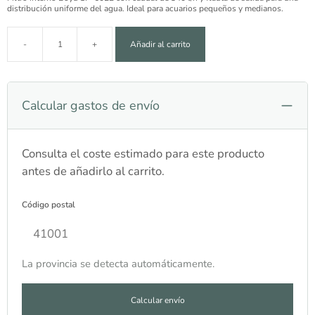
distribución uniforme del agua. Ideal para acuarios pequeños y medianos.
-
+
Añadir al carrito
Filtro Boyu SP-602E 340 l/h cantidad
Calcular gastos de envío
Consulta el coste estimado para este producto
antes de añadirlo al carrito.
Código postal
La provincia se detecta automáticamente.
Calcular envío