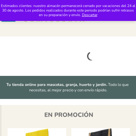
Saltar al contenido
Distribuciones Pimasur: Tienda 24h de Productos de Mascotas y Jardinería
Estimados clientes: nuestro almacén permanecerá cerrado por vacaciones del 24 al
30 de agosto. Los pedidos realizados durante este periodo podrían sufrir retrasos
M
en su preparación y envío.
Descartar
Tu tienda online para mascotas, granja, huerto y jardín.
 Todo lo que 
necesitas, al mejor precio y con envío rápido.
EN PROMOCIÓN