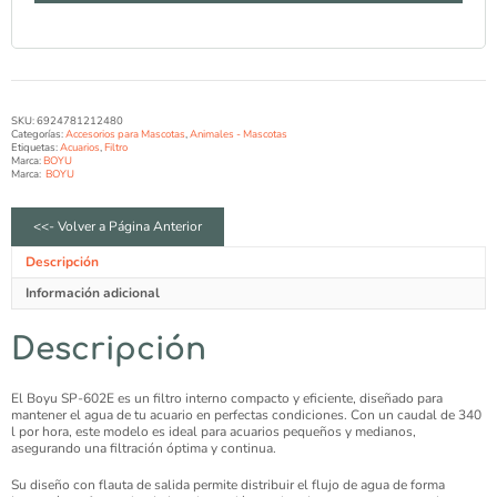
SKU:
6924781212480
Categorías:
Accesorios para Mascotas
,
Animales - Mascotas
Etiquetas:
Acuarios
,
Filtro
Marca:
BOYU
Marca:
BOYU
<<- Volver a Página Anterior
Descripción
Información adicional
Descripción
El Boyu SP-602E es un filtro interno compacto y eficiente, diseñado para
mantener el agua de tu acuario en perfectas condiciones. Con un caudal de 340
l por hora, este modelo es ideal para acuarios pequeños y medianos,
asegurando una filtración óptima y continua.
Su diseño con flauta de salida permite distribuir el flujo de agua de forma