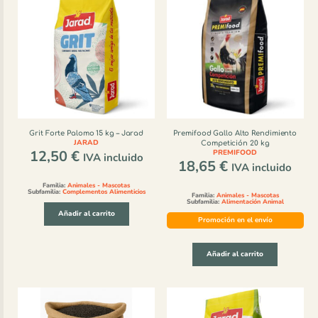
Grit Forte Palomo 15 kg – Jarad
Premifood Gallo Alto Rendimiento
JARAD
Competición 20 kg
12,50
€
PREMIFOOD
IVA incluido
18,65
€
IVA incluido
Familia:
Animales - Mascotas
Subfamilia:
Complementos Alimenticios
Familia:
Animales - Mascotas
Subfamilia:
Alimentación Animal
Añadir al carrito
Promoción en el envío
Añadir al carrito