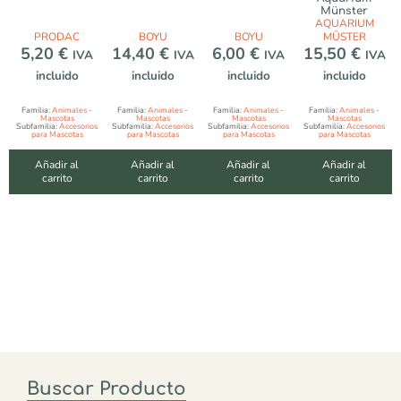
Münster
AQUARIUM
PRODAC
BOYU
BOYU
MÜSTER
5,20
€
14,40
€
6,00
€
15,50
€
IVA
IVA
IVA
IVA
incluido
incluido
incluido
incluido
Familia:
Animales -
Familia:
Animales -
Familia:
Animales -
Familia:
Animales -
Mascotas
Mascotas
Mascotas
Mascotas
Subfamilia:
Accesorios
Subfamilia:
Accesorios
Subfamilia:
Accesorios
Subfamilia:
Accesorios
para Mascotas
para Mascotas
para Mascotas
para Mascotas
Añadir al
Añadir al
Añadir al
Añadir al
carrito
carrito
carrito
carrito
Buscar Producto