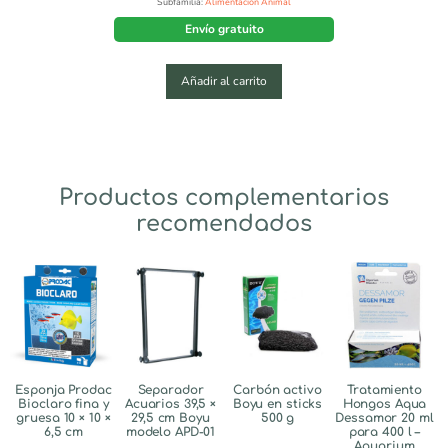
Subfamilia:
Alimentación Animal
Envío gratuito
Añadir al carrito
Productos complementarios
recomendados
Esponja Prodac
Separador
Carbón activo
Tratamiento
Bioclaro fina y
Acuarios 39,5 ×
Boyu en sticks
Hongos Aqua
gruesa 10 × 10 ×
29,5 cm Boyu
500 g
Dessamor 20 ml
6,5 cm
modelo APD-01
para 400 l –
Aquarium