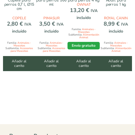
Copele para
para perros 500
para perros 4 kg
Adult para
OWNAT
perros 0,7 l, Ø15
ml
perros 1 kg
cm
13,20
€
IVA
incluido
COPELE
PIMASUR
ROYAL CANIN
2,80
€
3,50
€
8,99
€
IVA
IVA
IVA
Familia:
Animales -
incluido
incluido
incluido
Mascotas
Subfamilia:
Alimentación
Animal
Familia:
Animales -
Familia:
Animales -
Familia:
Animales -
Envío gratuito
Mascotas
Mascotas
Mascotas
Subfamilia:
Accesorios
Subfamilia:
Accesorios
Subfamilia:
Alimentación
para Mascotas
para Mascotas
Animal
Añadir al
Añadir al
Añadir al
Añadir al
carrito
carrito
carrito
carrito