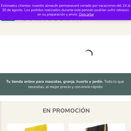
Saltar al contenido
Distribuciones Pimasur: Tienda 24h de Productos de Mascotas y Jardinería
Estimados clientes: nuestro almacén permanecerá cerrado por vacaciones del 24 al
30 de agosto. Los pedidos realizados durante este periodo podrían sufrir retrasos
M
en su preparación y envío.
Descartar
Tu tienda online para mascotas, granja, huerto y jardín.
 Todo lo que 
necesitas, al mejor precio y con envío rápido.
EN PROMOCIÓN