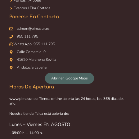
Plantas / Árboles
Eventos / Flor Cortada
Ponerse En Contacto
admon@pimasur.es
955 111 795
WhatsApp:
955 111 795
Calle Comercio, 9
41620 Marchena Sevilla
Andalucía España
Abrir en Google Maps
Horas De Apertura
www.pimasur.es: Tienda online abierta las 24 horas, los 365 días del
año.
Nuestra tienda física está abierta de:
Lunes – Viernes EN AGOSTO:
- 09:00 h. – 14:00 h.