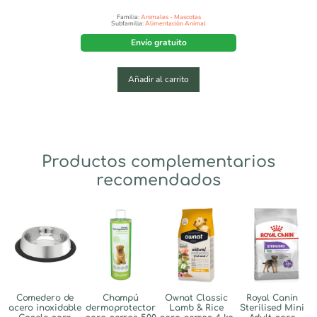
Familia:
Animales - Mascotas
Subfamilia:
Alimentación Animal
Envío gratuito
Añadir al carrito
Productos complementarios
recomendados
Comedero de
Champú
Ownat Classic
Royal Canin
acero inoxidable
dermoprotector
Lamb & Rice
Sterilised Mini