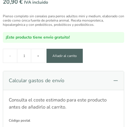
20,90
€
IVA incluido
Pienso completo sin cereales para perros adultos mini y medium, elaborado con
cerdo como única fuente de proteína animal. Receta monoproteica,
hipoalergénica y con prebióticos, probióticos y postbióticos.
¡Este producto tiene envío gratuito!
-
+
Añadir al carrito
Lenda Grain Free Cerdo Monoproteína Adult Mini & M
Calcular gastos de envío
Consulta el coste estimado para este producto
antes de añadirlo al carrito.
Código postal