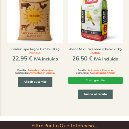
Piensur Pipa Negra Girasol 30 kg
Jarad Mixtura Canario Basic 25 kg
PIENSUR
JARAD
22,95
€
26,50
€
IVA incluido
IVA incluido
Familia:
Animales - Mascotas
Familia:
Animales - Mascotas
Subfamilia:
Alimentación Animal
Subfamilia:
Alimentación Animal
Envío gratuito
Añadir al carrito
Añadir al carrito
Filtra Por Lo Que Te Interesa...