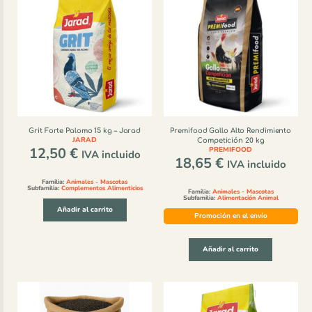
Grit Forte Palomo 15 kg – Jarad
Premifood Gallo Alto Rendimiento
JARAD
Competición 20 kg
12,50
€
PREMIFOOD
IVA incluido
18,65
€
IVA incluido
Familia:
Animales - Mascotas
Subfamilia:
Complementos Alimenticios
Familia:
Animales - Mascotas
Subfamilia:
Alimentación Animal
Añadir al carrito
Promoción en el envío
Añadir al carrito