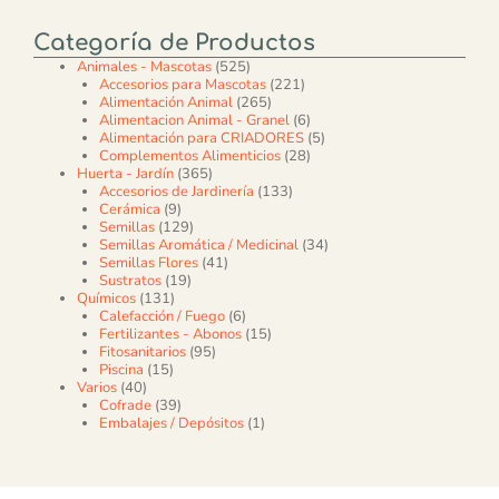
Categoría de Productos
525 productos
Animales - Mascotas
525
221 productos
Accesorios para Mascotas
221
265 productos
Alimentación Animal
265
6 productos
Alimentacion Animal - Granel
6
5 productos
Alimentación para CRIADORES
5
28 productos
Complementos Alimenticios
28
365 productos
Huerta - Jardín
365
133 productos
Accesorios de Jardinería
133
9 productos
Cerámica
9
129 productos
Semillas
129
34 productos
Semillas Aromática / Medicinal
34
41 productos
Semillas Flores
41
19 productos
Sustratos
19
131 productos
Químicos
131
6 productos
Calefacción / Fuego
6
15 productos
Fertilizantes - Abonos
15
95 productos
Fitosanitarios
95
15 productos
Piscina
15
40 productos
Varios
40
39 productos
Cofrade
39
1 producto
Embalajes / Depósitos
1