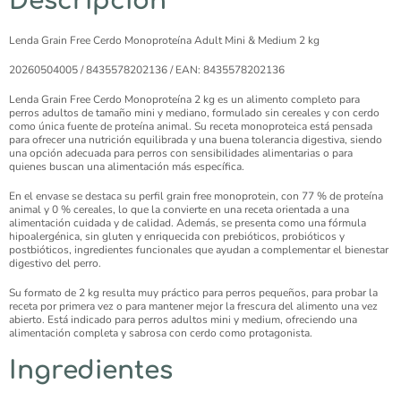
Descripción
Lenda Grain Free Cerdo Monoproteína Adult Mini & Medium 2 kg
20260504005 / 8435578202136 / EAN: 8435578202136
Lenda Grain Free Cerdo Monoproteína 2 kg es un alimento completo para
perros adultos de tamaño mini y mediano, formulado sin cereales y con cerdo
como única fuente de proteína animal. Su receta monoproteica está pensada
para ofrecer una nutrición equilibrada y una buena tolerancia digestiva, siendo
una opción adecuada para perros con sensibilidades alimentarias o para
quienes buscan una alimentación más específica.
En el envase se destaca su perfil grain free monoprotein, con 77 % de proteína
animal y 0 % cereales, lo que la convierte en una receta orientada a una
alimentación cuidada y de calidad. Además, se presenta como una fórmula
hipoalergénica, sin gluten y enriquecida con prebióticos, probióticos y
postbióticos, ingredientes funcionales que ayudan a complementar el bienestar
digestivo del perro.
Su formato de 2 kg resulta muy práctico para perros pequeños, para probar la
receta por primera vez o para mantener mejor la frescura del alimento una vez
abierto. Está indicado para perros adultos mini y medium, ofreciendo una
alimentación completa y sabrosa con cerdo como protagonista.
Ingredientes