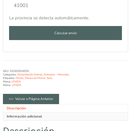
La provincia se detecta automáticamente.
Calcular envío
SKU:
20260504005
Categorías:
Alimentación Animal
,
Animales - Mascotas
Etiquetas:
Perros
,
Pienso de Perros
,
Seco
Marca:
LENDA
Marca:
LENDA
<<- Volver a Página Anterior
Descripción
Información adicional