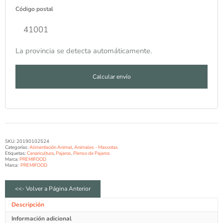
Código postal
La provincia se detecta automáticamente.
Calcular envío
SKU:
20190102524
Categorías:
Alimentación Animal
,
Animales - Mascotas
Etiquetas:
Canaricultura
,
Pajaros
,
Pienso de Pajaros
Marca:
PREMIFOOD
Marca:
PREMIFOOD
<<- Volver a Página Anterior
Descripción
Información adicional