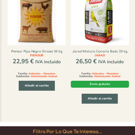
Piensur Pipa Negra Girasol 30 kg
Jarad Mixtura Canario Basic 25 kg
PIENSUR
JARAD
22,95
€
26,50
€
IVA incluido
IVA incluido
Familia:
Animales - Mascotas
Familia:
Animales - Mascotas
Subfamilia:
Alimentación Animal
Subfamilia:
Alimentación Animal
Envío gratuito
Añadir al carrito
Añadir al carrito
Filtra Por Lo Que Te Interesa...