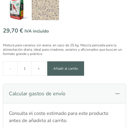
29,70
€
IVA incluido
Mixtura para canarios sin avena, en saco de 25 kg. Mezcla pensada para la
alimentación diaria, ideal para criadores, aviarios y aficionados que buscan un
formato grande y práctico.
-
+
Añadir al carrito
Mixtura Premifood La Mejor Selección para canarios s
Calcular gastos de envío
Consulta el coste estimado para este producto
antes de añadirlo al carrito.