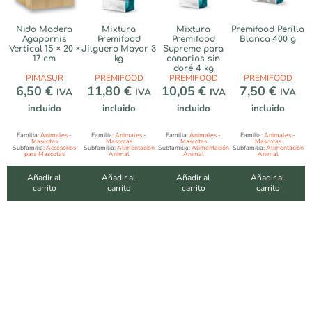
Nido Madera
Mixtura
Mixtura
Premifood Perilla
Agapornis
Premifood
Premifood
Blanca 400 g
Vertical 15 × 20 ×
Jilguero Mayor 3
Supreme para
17 cm
kg
canarios sin
doré 4 kg
PIMASUR
PREMIFOOD
PREMIFOOD
PREMIFOOD
6,50
€
11,80
€
10,05
€
7,50
€
IVA
IVA
IVA
IVA
incluido
incluido
incluido
incluido
Familia:
Animales -
Familia:
Animales -
Familia:
Animales -
Familia:
Animales -
Mascotas
Mascotas
Mascotas
Mascotas
Subfamilia:
Accesorios
Subfamilia:
Alimentación
Subfamilia:
Alimentación
Subfamilia:
Alimentación
para Mascotas
Animal
Animal
Animal
Añadir al
Añadir al
Añadir al
Añadir al
carrito
carrito
carrito
carrito