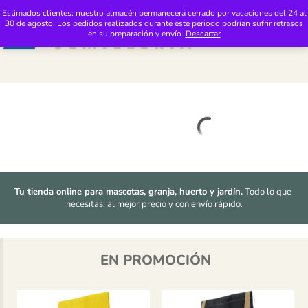
Saltar al contenido
Distribuciones Pimasur: Tienda 24h de Productos de Mascotas y Jardinería
Estimados clientes: nuestro almacén permanecerá cerrado por vacaciones del 24 al
30 de agosto. Los pedidos realizados durante este periodo podrían sufrir retrasos
M
en su preparación y envío.
Descartar
Tu tienda online para mascotas, granja, huerto y jardín.
 Todo lo que 
necesitas, al mejor precio y con envío rápido.
EN PROMOCIÓN