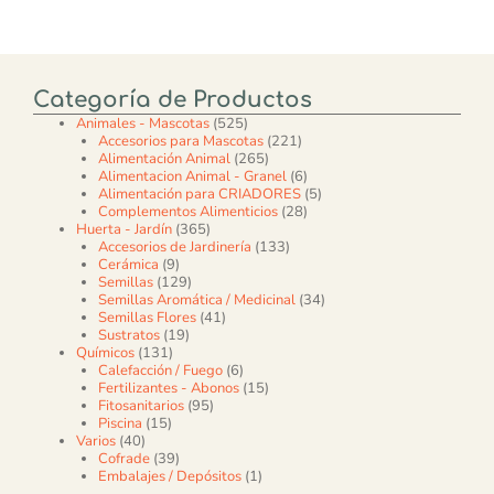
Categoría de Productos
525 productos
Animales - Mascotas
525
221 productos
Accesorios para Mascotas
221
265 productos
Alimentación Animal
265
6 productos
Alimentacion Animal - Granel
6
5 productos
Alimentación para CRIADORES
5
28 productos
Complementos Alimenticios
28
365 productos
Huerta - Jardín
365
133 productos
Accesorios de Jardinería
133
9 productos
Cerámica
9
129 productos
Semillas
129
34 productos
Semillas Aromática / Medicinal
34
41 productos
Semillas Flores
41
19 productos
Sustratos
19
131 productos
Químicos
131
6 productos
Calefacción / Fuego
6
15 productos
Fertilizantes - Abonos
15
95 productos
Fitosanitarios
95
15 productos
Piscina
15
40 productos
Varios
40
39 productos
Cofrade
39
1 producto
Embalajes / Depósitos
1