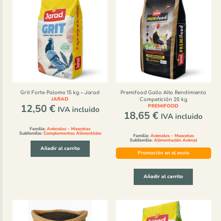
Grit Forte Palomo 15 kg – Jarad
Premifood Gallo Alto Rendimiento
JARAD
Competición 20 kg
12,50
€
PREMIFOOD
IVA incluido
18,65
€
IVA incluido
Familia:
Animales - Mascotas
Subfamilia:
Complementos Alimenticios
Familia:
Animales - Mascotas
Subfamilia:
Alimentación Animal
Añadir al carrito
Promoción en el envío
Añadir al carrito