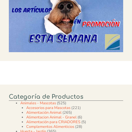
Categoría de Productos
525 productos
Animales - Mascotas
525
221 productos
Accesorios para Mascotas
221
265 productos
Alimentación Animal
265
6 productos
Alimentacion Animal - Granel
6
5 productos
Alimentación para CRIADORES
5
28 productos
Complementos Alimenticios
28
365 productos
Huerta - Jardín
365