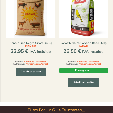
Piensur Pipa Negra Girasol 30 kg
Jarad Mixtura Canario Basic 25 kg
PIENSUR
JARAD
22,95
€
26,50
€
IVA incluido
IVA incluido
Familia:
Animales - Mascotas
Familia:
Animales - Mascotas
Subfamilia:
Alimentación Animal
Subfamilia:
Alimentación Animal
Envío gratuito
Añadir al carrito
Añadir al carrito
Filtra Por Lo Que Te Interesa...