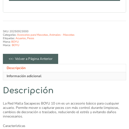
SKU:
20250923000
Categorías:
Accesorios para Mascotas
,
Animales - Mascotas
Etiquetas:
Acuarios
,
Peces
Marca:
BOYU
Marca:
BOYU
<<- Volver a Página Anterior
Descripción
Información adicional
Descripción
La Red Malla Sacapeces BOYU 10 cm es un accesorio básico para cualquier
acuario. Permite mover o capturar peces con más control durante limpiezas,
cambios de decoración o traslados, reduciendo el estrés y evitando daños
innecesarios.
Características