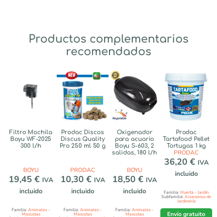
Productos complementarios
recomendados
Filtro Mochila
Prodac Discos
Oxigenador
Prodac
Boyu WF-2025
Discus Quality
para acuario
Tartafood Pellet
300 l/h
Pro 250 ml 50 g
Boyu S-603, 2
Tortugas 1 kg
PRODAC
salidas, 180 l/h
36,20
€
IVA
BOYU
PRODAC
BOYU
incluido
19,45
€
10,30
€
18,50
€
IVA
IVA
IVA
incluido
incluido
incluido
Familia:
Huerta - Jardín
Subfamilia:
Accesorios de
Jardinería
Familia:
Animales -
Familia:
Animales -
Familia:
Animales -
Envío gratuito
Mascotas
Mascotas
Mascotas