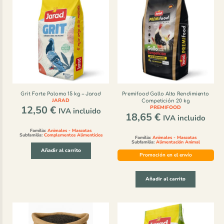
Grit Forte Palomo 15 kg – Jarad
Premifood Gallo Alto Rendimiento
JARAD
Competición 20 kg
12,50
€
PREMIFOOD
IVA incluido
18,65
€
IVA incluido
Familia:
Animales - Mascotas
Subfamilia:
Complementos Alimenticios
Familia:
Animales - Mascotas
Subfamilia:
Alimentación Animal
Añadir al carrito
Promoción en el envío
Añadir al carrito