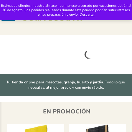
Saltar al contenido
Distribuciones Pimasur: Tienda 24h de Productos de Mascotas y Jardinería
Estimados clientes: nuestro almacén permanecerá cerrado por vacaciones del 24 al
30 de agosto. Los pedidos realizados durante este periodo podrían sufrir retrasos
M
en su preparación y envío.
Descartar
Tu tienda online para mascotas, granja, huerto y jardín.
 Todo lo que 
necesitas, al mejor precio y con envío rápido.
EN PROMOCIÓN