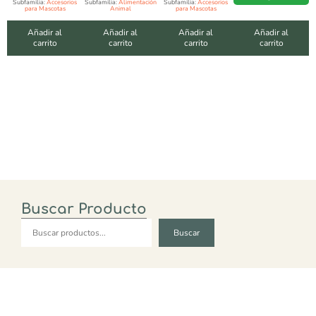
Subfamilia:
Accesorios
Subfamilia:
Alimentación
Subfamilia:
Accesorios
para Mascotas
Animal
para Mascotas
Añadir al
Añadir al
Añadir al
Añadir al
carrito
carrito
carrito
carrito
Buscar Producto
Buscar
Buscar