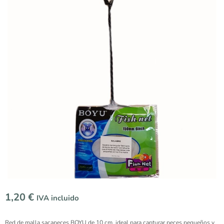
1,20
€
IVA incluido
Red de malla sacapeces BOYU de 10 cm, ideal para capturar peces pequeños y