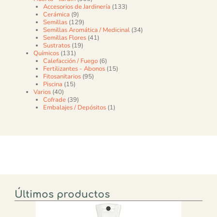
133 productos
Accesorios de Jardinería
133
9 productos
Cerámica
9
129 productos
Semillas
129
34 productos
Semillas Aromática / Medicinal
34
41 productos
Semillas Flores
41
19 productos
Sustratos
19
131 productos
Químicos
131
6 productos
Calefacción / Fuego
6
15 productos
Fertilizantes - Abonos
15
95 productos
Fitosanitarios
95
15 productos
Piscina
15
40 productos
Varios
40
39 productos
Cofrade
39
1 producto
Embalajes / Depósitos
1
Últimos productos