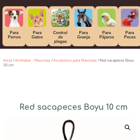
Para
Para
Control
Para
Para
Para
Perros
Gatos
de
Granja
Pájaros
Peces
plagas
Inicio
/
Animales - Mascotas
/
Accesorios para Mascotas
/ Red sacapeces Boyu
10 cm
Red sacapeces Boyu 10 cm