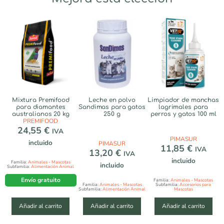
Mixtura Premifood
Leche en polvo
Limpiador de manchas
para diamantes
Sandimas para gatos
lagrimales para
australianos 20 kg
250 g
perros y gatos 100 ml
PREMIFOOD
24,55
€
IVA
PIMASUR
incluido
PIMASUR
11,85
€
IVA
13,20
€
IVA
incluido
Familia:
Animales - Mascotas
incluido
Subfamilia:
Alimentación Animal
Envío gratuito
Familia:
Animales - Mascotas
Familia:
Animales - Mascotas
Subfamilia:
Accesorios para
Subfamilia:
Alimentación Animal
Mascotas
Añadir al carrito
Añadir al carrito
Añadir al carrito