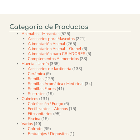
Categoría de Productos
525 productos
Animales - Mascotas
525
221 productos
Accesorios para Mascotas
221
265 productos
Alimentación Animal
265
6 productos
Alimentacion Animal - Granel
6
5 productos
Alimentación para CRIADORES
5
28 productos
Complementos Alimenticios
28
365 productos
Huerta - Jardín
365
133 productos
Accesorios de Jardinería
133
9 productos
Cerámica
9
129 productos
Semillas
129
34 productos
Semillas Aromática / Medicinal
34
41 productos
Semillas Flores
41
19 productos
Sustratos
19
131 productos
Químicos
131
6 productos
Calefacción / Fuego
6
15 productos
Fertilizantes - Abonos
15
95 productos
Fitosanitarios
95
15 productos
Piscina
15
40 productos
Varios
40
39 productos
Cofrade
39
1 producto
Embalajes / Depósitos
1