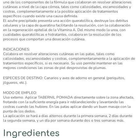
uno de los componentes de la fórmula que colaboran en resolver alteraciones
cutáneas a nivel de la capa córnea, tales como callosidades, escamosidades y
costras, complementariamente a la posible aplicación de tratamientos
específicos cuando existe una causa definida.
El azufre precipitado presenta una acción queratolítica, destruye los detritus
celulares y la capa de queratina facilitando la resolución, con la colaboración
en la regeneración epitelial de la Vitamina A. Del mismo modo la urea, con
cualidades queratolíticas e hidratantes, colabora en la resolución de los
procesos que comportan una desecación cutánea.
INDICACIONES:
Colabora en resolver alteraciones cutáneas en las patas, tales como
callosidades, escamosidades y costras, complementariamente a la aplicación de
tratamientos específicos, si es necesario. Su uso permite mantener en las
mejores condiciones las zonas de piel desprovistas de plumas.
ESPECIES DE DESTINO: Canarios y aves de adorno en general (periquitos,
jilgueros, etc.).
MODO DE EMPLEO:
Uso externo. Aplicar TABERNIL POMADA directamente sobre la zona afectada,
frotando con la suficiente energía para ir reblandeciendo y levantando las
costras cuando las hubiere. En las patas aplicar dando un buen masaje con la
punta de los dedos.
La aplicación se hará a días alternos durante la primera semana, 2 días durante
la segunda semana, y un día por semana durante dos o tres semanas más.
Ingredientes