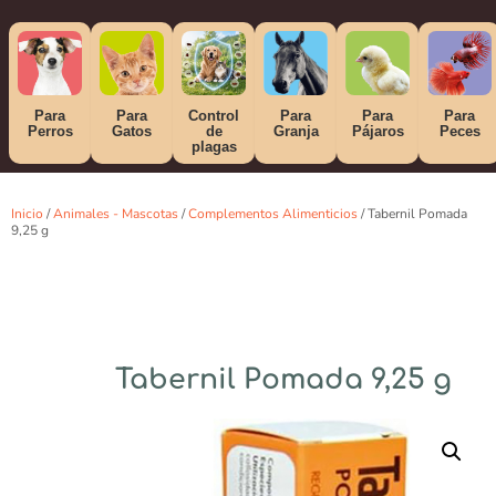
Para
Para
Control
Para
Para
Para
Perros
Gatos
de
Granja
Pájaros
Peces
plagas
Inicio
/
Animales - Mascotas
/
Complementos Alimenticios
/ Tabernil Pomada
9,25 g
Tabernil Pomada 9,25 g