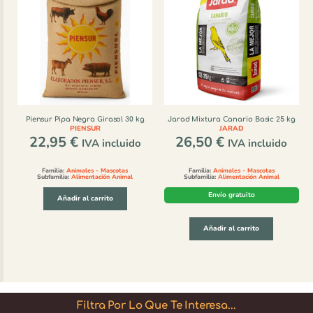
Piensur Pipa Negra Girasol 30 kg
Jarad Mixtura Canario Basic 25 kg
PIENSUR
JARAD
22,95
€
26,50
€
IVA incluido
IVA incluido
Familia:
Animales - Mascotas
Familia:
Animales - Mascotas
Subfamilia:
Alimentación Animal
Subfamilia:
Alimentación Animal
Envío gratuito
Añadir al carrito
Añadir al carrito
Filtra Por Lo Que Te Interesa...