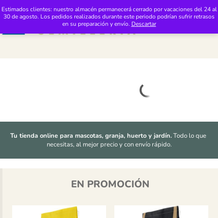
Saltar al contenido
Distribuciones Pimasur: Tienda 24h de Productos de Mascotas y Jardinería
Estimados clientes: nuestro almacén permanecerá cerrado por vacaciones del 24 al
30 de agosto. Los pedidos realizados durante este periodo podrían sufrir retrasos
M
en su preparación y envío.
Descartar
Tu tienda online para mascotas, granja, huerto y jardín.
 Todo lo que 
necesitas, al mejor precio y con envío rápido.
EN PROMOCIÓN