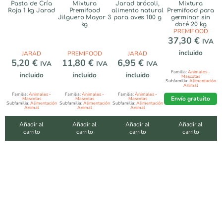
Pasta de Cría
Mixtura
Jarad brócoli,
Mixtura
Roja 1 kg Jarad
Premifood
alimento natural
Premifood para
Jilguero Mayor 3
para aves 100 g
germinar sin
kg
doré 20 kg
PREMIFOOD
37,30
€
IVA
incluido
JARAD
PREMIFOOD
JARAD
5,20
€
11,80
€
6,95
€
IVA
IVA
IVA
Familia:
Animales -
incluido
incluido
incluido
Mascotas
Subfamilia:
Alimentación
Animal
Familia:
Animales -
Familia:
Animales -
Familia:
Animales -
Envío gratuito
Mascotas
Mascotas
Mascotas
Subfamilia:
Alimentación
Subfamilia:
Alimentación
Subfamilia:
Alimentación
Animal
Animal
Animal
Añadir al
Añadir al
Añadir al
Añadir al
carrito
carrito
carrito
carrito