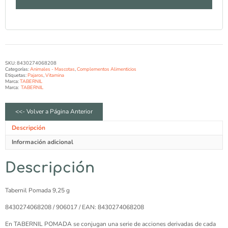
SKU:
8430274068208
Categorías:
Animales - Mascotas
,
Complementos Alimenticios
Etiquetas:
Pajaros
,
Vitamina
Marca:
TABERNIL
Marca:
TABERNIL
<<- Volver a Página Anterior
Descripción
Información adicional
Descripción
Tabernil Pomada 9,25 g
8430274068208 / 906017 / EAN: 8430274068208
En TABERNIL POMADA se conjugan una serie de acciones derivadas de cada