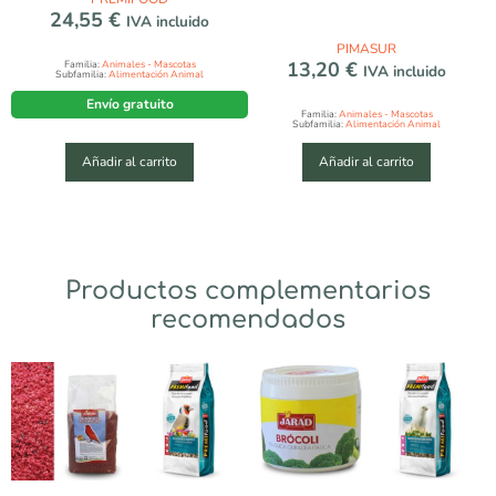
24,55
€
IVA incluido
PIMASUR
13,20
€
Familia:
Animales - Mascotas
IVA incluido
Subfamilia:
Alimentación Animal
Envío gratuito
Familia:
Animales - Mascotas
Subfamilia:
Alimentación Animal
Añadir al carrito
Añadir al carrito
Productos complementarios
recomendados