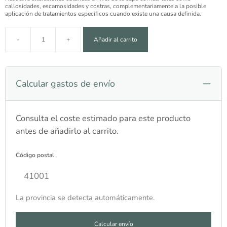
callosidades, escamosidades y costras, complementariamente a la posible
aplicación de tratamientos específicos cuando existe una causa definida.
-
+
Añadir al carrito
Tabernil Pomada 9,25 g cantidad
Calcular gastos de envío
Consulta el coste estimado para este producto
antes de añadirlo al carrito.
Código postal
La provincia se detecta automáticamente.
Calcular envío