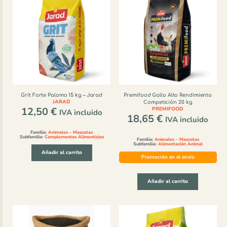
Grit Forte Palomo 15 kg – Jarad
Premifood Gallo Alto Rendimiento
JARAD
Competición 20 kg
12,50
€
PREMIFOOD
IVA incluido
18,65
€
IVA incluido
Familia:
Animales - Mascotas
Subfamilia:
Complementos Alimenticios
Familia:
Animales - Mascotas
Subfamilia:
Alimentación Animal
Añadir al carrito
Promoción en el envío
Añadir al carrito