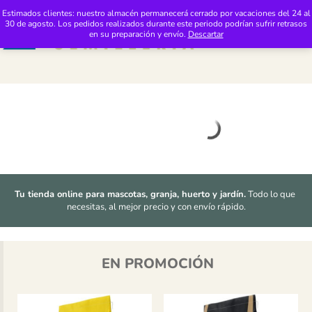
Saltar al contenido
Distribuciones Pimasur: Tienda 2
Estimados clientes: nuestro almacén permanecerá cerrado por vacaciones del 24 al
30 de agosto. Los pedidos realizados durante este periodo podrían sufrir retrasos
M
en su preparación y envío.
Descartar
Tu tienda online para mascotas, granja, huerto y jardín.
 Todo lo que 
necesitas, al mejor precio y con envío rápido.
EN PROMOCIÓN