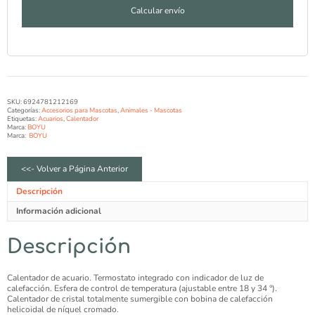
Calcular envío
SKU:
6924781212169
Categorías:
Accesorios para Mascotas
,
Animales - Mascotas
Etiquetas:
Acuarios
,
Calentador
Marca:
BOYU
Marca:
BOYU
<<- Volver a Página Anterior
Descripción
Información adicional
Descripción
Calentador de acuario. Termostato integrado con indicador de luz de
calefacción. Esfera de control de temperatura (ajustable entre 18 y 34 °).
Calentador de cristal totalmente sumergible con bobina de calefacción
helicoidal de níquel cromado.