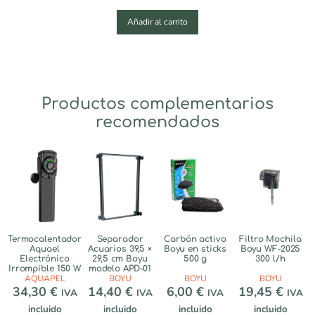
Añadir al carrito
Productos complementarios
recomendados
Termocalentador
Separador
Carbón activo
Filtro Mochila
Aquael
Acuarios 39,5 ×
Boyu en sticks
Boyu WF-2025
Electrónico
29,5 cm Boyu
500 g
300 l/h
Irrompible 150 W
modelo APD-01
AQUAPEL
BOYU
BOYU
BOYU
34,30
€
14,40
€
6,00
€
19,45
€
IVA
IVA
IVA
IVA
incluido
incluido
incluido
incluido