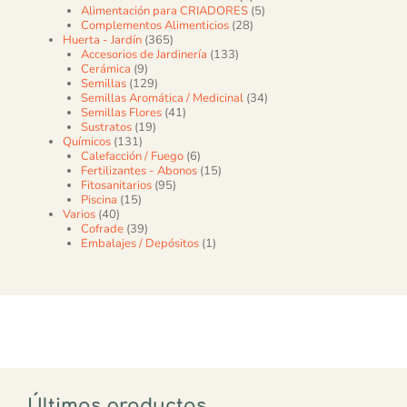
5 productos
Alimentación para CRIADORES
5
28 productos
Complementos Alimenticios
28
365 productos
Huerta - Jardín
365
133 productos
Accesorios de Jardinería
133
9 productos
Cerámica
9
129 productos
Semillas
129
34 productos
Semillas Aromática / Medicinal
34
41 productos
Semillas Flores
41
19 productos
Sustratos
19
131 productos
Químicos
131
6 productos
Calefacción / Fuego
6
15 productos
Fertilizantes - Abonos
15
95 productos
Fitosanitarios
95
15 productos
Piscina
15
40 productos
Varios
40
39 productos
Cofrade
39
1 producto
Embalajes / Depósitos
1
Últimos productos