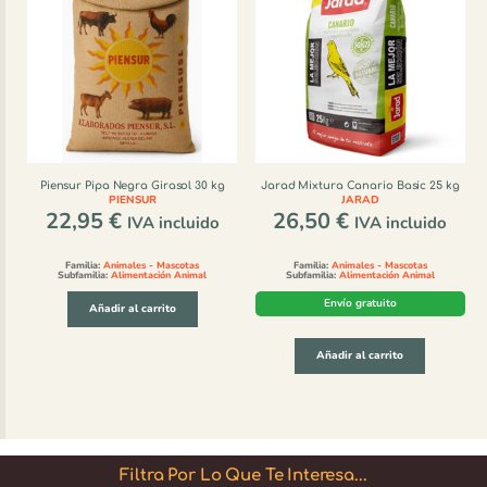
Piensur Pipa Negra Girasol 30 kg
Jarad Mixtura Canario Basic 25 kg
PIENSUR
JARAD
22,95
€
26,50
€
IVA incluido
IVA incluido
Familia:
Animales - Mascotas
Familia:
Animales - Mascotas
Subfamilia:
Alimentación Animal
Subfamilia:
Alimentación Animal
Envío gratuito
Añadir al carrito
Añadir al carrito
Filtra Por Lo Que Te Interesa...