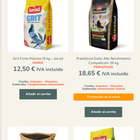
Grit Forte Palomo 15 kg – Jarad
Premifood Gallo Alto Rendimiento
JARAD
Competición 20 kg
12,50
€
PREMIFOOD
IVA incluido
18,65
€
IVA incluido
Familia:
Animales - Mascotas
Subfamilia:
Complementos Alimenticios
Familia:
Animales - Mascotas
Subfamilia:
Alimentación Animal
Añadir al carrito
Promoción en el envío
Añadir al carrito