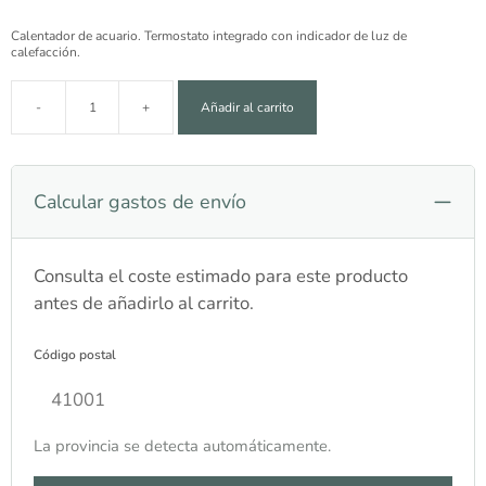
Calentador de acuario. Termostato integrado con indicador de luz de
calefacción.
-
+
Añadir al carrito
Termocalentador Boyu ECO HT-850 50 W cantidad
Calcular gastos de envío
Consulta el coste estimado para este producto
antes de añadirlo al carrito.
Código postal
La provincia se detecta automáticamente.