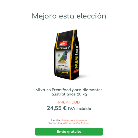
Mejora esta elección
Mixtura Premifood para diamantes
australianos 20 kg
PREMIFOOD
24,55
€
IVA incluido
Familia:
Animales - Mascotas
Subfamilia:
Alimentación Animal
Envío gratuito